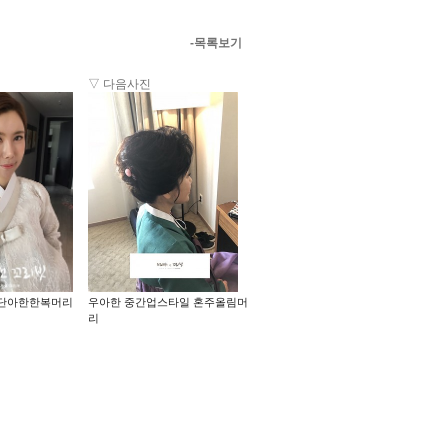
-목록보기
▽ 다음사진
단아한한복머리
우아한 중간업스타일 혼주올림머
리