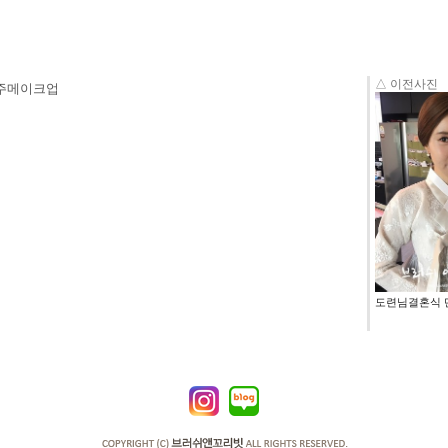
△ 이전사진
혼주메이크업
도련님결혼식 